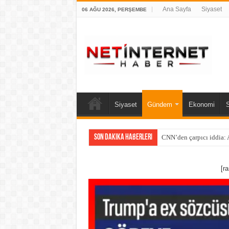
Ana Sayfa
Siyaset
06 AĞU 2026, PERŞEMBE
Siyaset
Gündem
Ekonomi
Son Dakika Haberleri
CNN’den çarpıcı iddia: A
[r