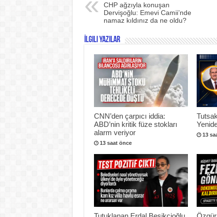
CHP ağzıyla konuşan
Dervişoğlu: Emevi Camii’nde
namaz kıldınız da ne oldu?
İlgili Yazılar
CNN’den çarpıcı iddia:
Tutsak
ABD’nin kritik füze stokları
Yenide
alarm veriyor
13 sa
13 saat önce
Tutuklanan Erdal Beşikçioğlu
Özgür