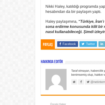
Nikki Haley, katıldığı programda yap
hesabından da bir paylaşım yaptı.
Haley paylaşımına,
“Türkiye, İran’
sona erdirme konusunda kilit bir 
nasıl kullanabileceği. Şimdi izleyi
Facebook
Twitter
Paylaş
Hakkında Editör
Taraf olmayan, habercilik y
benimsemiş olup, hakkın ve
@netintern
Önceki Haber