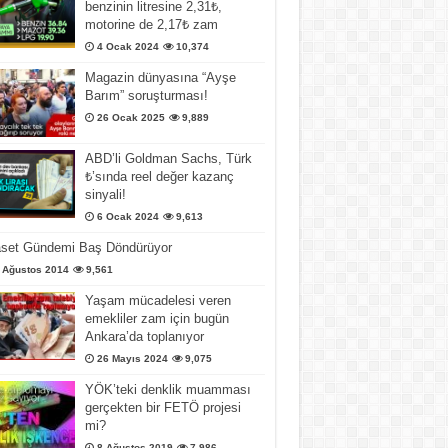
benzinin litresine 2,31₺,
motorine de 2,17₺ zam
4 Ocak 2024
10,374
Magazin dünyasına “Ayşe
Barım” soruşturması!
26 Ocak 2025
9,889
ABD’li Goldman Sachs, Türk
₺’sında reel değer kazanç
sinyali!
6 Ocak 2024
9,613
aset Gündemi Baş Döndürüyor
 Ağustos 2014
9,561
Yaşam mücadelesi veren
emekliler zam için bugün
Ankara’da toplanıyor
26 Mayıs 2024
9,075
YÖK’teki denklik muamması
gerçekten bir FETÖ projesi
mi?
8 Ağustos 2019
7,986