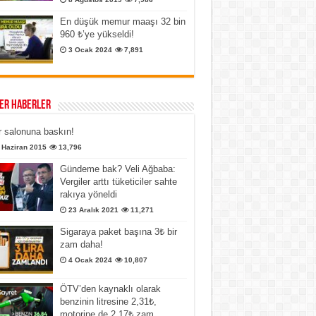
En düşük memur maaşı 32 bin
960 ₺’ye yükseldi!
3 Ocak 2024
7,891
er Haberler
 salonuna baskın!
 Haziran 2015
13,796
Gündeme bak? Veli Ağbaba:
Vergiler arttı tüketiciler sahte
rakıya yöneldi
23 Aralık 2021
11,271
Sigaraya paket başına 3₺ bir
zam daha!
4 Ocak 2024
10,807
ÖTV’den kaynaklı olarak
benzinin litresine 2,31₺,
motorine de 2,17₺ zam