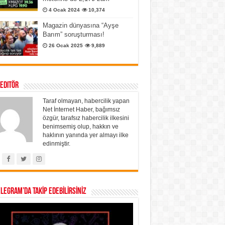
4 Ocak 2024
10,374
Magazin dünyasına “Ayşe
Barım” soruşturması!
26 Ocak 2025
9,889
 Editör
Taraf olmayan, habercilik yapan
Net İnternet Haber, bağımsız
özgür, tarafsız habercilik ilkesini
benimsemiş olup, hakkın ve
haklının yanında yer almayı ilke
edinmiştir.
ELEGRAM’DA TAKİP EDEBİLİRSİNİZ