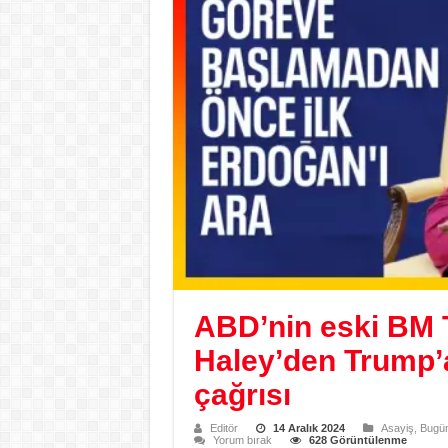
ABD’nin eski BM T
Haley’den Trump’
çağrısı
Editör
14 Aralık 2024
Asayiş
,
Bugün
Yorum bırak
628 Görüntülenme