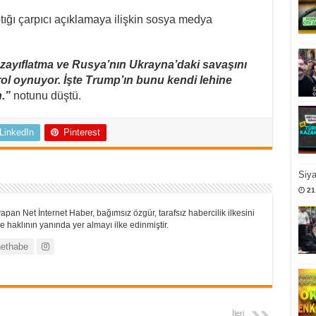
tığı çarpıcı açıklamaya ilişkin sosya medya
ı zayıflatma ve Rusya’nın Ukrayna’daki savaşını
rol oynuyor. İşte Trump’ın bunu kendi lehine
n.”
notunu düştü.
LinkedIn
Pinterest
Siy
21
apan Net İnternet Haber, bağımsız özgür, tarafsız habercilik ilkesini
 haklının yanında yer almayı ilke edinmiştir.
ethabe
İleri