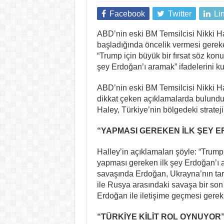
Facebook
Twitter
Li
ABD’nin eski BM Temsilcisi Nikki H
başladığında öncelik vermesi gerek
“Trump için büyük bir fırsat söz ko
şey Erdoğan’ı aramak” ifadelerini ku
ABD’nin eski BM Temsilcisi Nikki Ha
dikkat çeken açıklamalarda bulundu
Haley, Türkiye’nin bölgedeki strate
“YAPMASI GEREKEN İLK ŞEY 
Halley’in açıklamaları şöyle: “Trump 
yapması gereken ilk şey Erdoğan’ı
savaşında Erdoğan, Ukrayna’nın tara
ile Rusya arasındaki savaşa bir son
Erdoğan ile iletişime geçmesi gereki
“TÜRKİYE KİLİT ROL OYNUYOR