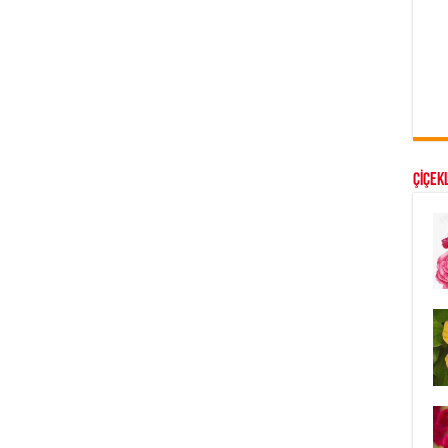
ÇİÇEKL