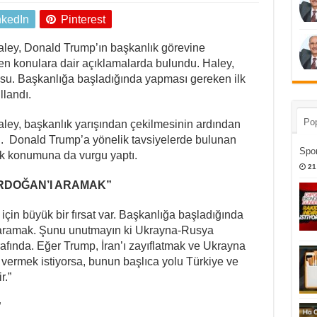
nkedIn
Pinterest
aley, Donald Trump’ın başkanlık görevine
en konulara dair açıklamalarda bulundu. Haley,
nusu. Başkanlığa başladığında yapması gereken ilk
llandı.
Pop
ley, başkanlık yarışından çekilmesinin ardından
. Donald Trump’a yönelik tavsiyelerde bulunan
Spor
jik konumuna da vurgu yaptı.
21
ERDOĞAN’I ARAMAK”
için büyük bir fırsat var. Başkanlığa başladığında
 aramak. Şunu unutmayın ki Ukrayna-Rusya
fında. Eğer Trump, İran’ı zayıflatmak ve Ukrayna
 vermek istiyorsa, bunun başlıca yolu Türkiye ve
r.”
”