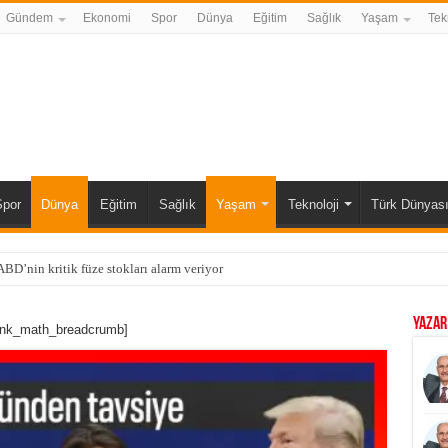
Gündem
Ekonomi
Spor
Dünya
Eğitim
Sağlık
Yaşam
Tek
Spor
Dünya
Eğitim
Sağlık
Yaşam
Teknoloji
Türk Dünyas
BD’nin kritik füze stokları alarm veriyor
YAZAR
ank_math_breadcrumb]