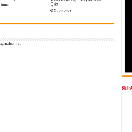
Çıktı
 önce
2 gün önce
açmalısınız
.
Bizi F