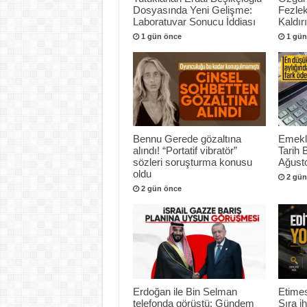
Dosyasında Yeni Gelişme:
Fezlek
Laboratuvar Sonucu İddiası
Kaldır
1 gün önce
1 gün
Bennu Gerede gözaltına
Emekli
alındı! “Portatif vibratör”
Tarih 
sözleri soruşturma konusu
Ağusto
oldu
2 gün
2 gün önce
Erdoğan ile Bin Selman
Etimes
telefonda görüştü: Gündem
Sıra i