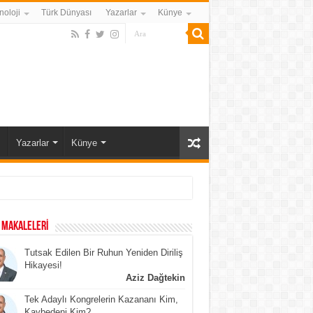
noloji
Türk Dünyası
Yazarlar
Künye
ı
Yazarlar
Künye
 MAKALELERİ
Tutsak Edilen Bir Ruhun Yeniden Diriliş
Hikayesi!
Aziz Dağtekin
Tek Adaylı Kongrelerin Kazananı Kim,
Kaybedeni Kim?