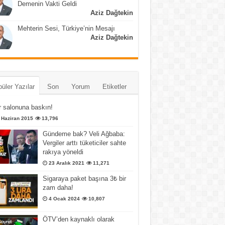
Demenin Vakti Geldi
Aziz Dağtekin
Mehterin Sesi, Türkiye’nin Mesajı
Aziz Dağtekin
üler Yazılar
Son
Yorum
Etiketler
 salonuna baskın!
 Haziran 2015
13,796
Gündeme bak? Veli Ağbaba:
Vergiler arttı tüketiciler sahte
rakıya yöneldi
23 Aralık 2021
11,271
Sigaraya paket başına 3₺ bir
zam daha!
4 Ocak 2024
10,807
ÖTV’den kaynaklı olarak