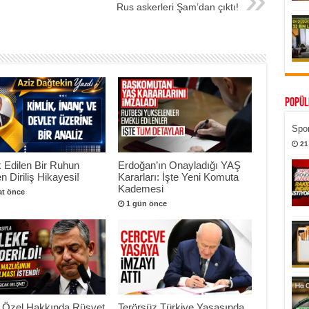
Rus askerleri Şam’dan çıktı!
Popül
Spor
21
 Edilen Bir Ruhun
Erdoğan’ın Onayladığı YAŞ
n Diriliş Hikayesi!
Kararları: İşte Yeni Komuta
Kademesi
at önce
1 gün önce
 Özel Hakkında Rüşvet
Terörsüz Türkiye Yasasında