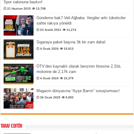
Spor salonuna baskın!
21 Haziran 2015
13,798
Gündeme bak? Veli Ağbaba: Vergiler arttı tüketiciler
sahte rakıya yöneldi
23 Aralık 2021
11,274
Sigaraya paket başına 3₺ bir zam daha!
4 Ocak 2024
10,813
ÖTV’den kaynaklı olarak benzinin litresine 2,31₺,
motorine de 2,17₺ zam
4 Ocak 2024
10,379
Magazin dünyasına “Ayşe Barım” soruşturması!
26 Ocak 2025
9,892
Taraf Editör