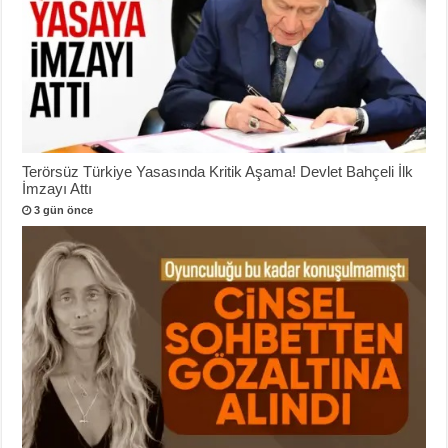
Terörsüz Türkiye Yasasında Kritik Aşama! Devlet Bahçeli İlk
İmzayı Attı
3 gün önce