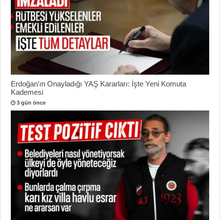
Erdoğan’ın Onayladığı YAŞ Kararları: İşte Yeni Komuta
Kademesi
3 gün önce