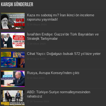
Karışık Gönderiler
Kaza mı sabotaj mı? İran ikinci ön inceleme
raporunu yayımladı!
30 Mayıs 2024
İsrail’den Endişe: Gazze’de Türk Bayrakları ve
Stratejik Tartışmalar
26 Ekim 2025
Cihat Yaycı: Doğalgazı bulsak 572 yıl bize yeter
15 Eylül 2020
Rusya, Avrupa Konseyi’nden çıktı
16 Mart 2022
ABD: Türkiye-Suriye normalleşmesinden
rahatsızız
16 Temmuz 2024