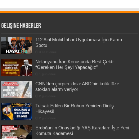
Gelişine Haberler
112 Acil Mobil İhbar Uygulaması İçin Kamu
Spotu
3 saat önce
Netanyahu İran Konusunda Rest Çekti:
“Gereken Her Şeyi Yapacağız”
1 gün önce
CNN’den çarpıcı iddia: ABD’nin kritik füze
stokları alarm veriyor
2 gün önce
Tutsak Edilen Bir Ruhun Yeniden Diriliş
Hikayesi!
2 gün önce
Erdoğan’ın Onayladığı YAŞ Kararları: İşte Yeni
Komuta Kademesi