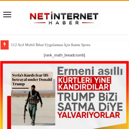
112 Acil Mobil İhbar Uygulaması İçin Kamu Spotu
[rank_math_breadcrumb]