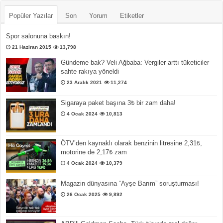
Popüler Yazılar
Son
Yorum
Etiketler
Spor salonuna baskın!
21 Haziran 2015
13,798
Gündeme bak? Veli Ağbaba: Vergiler arttı tüketiciler
sahte rakıya yöneldi
23 Aralık 2021
11,274
Sigaraya paket başına 3₺ bir zam daha!
4 Ocak 2024
10,813
ÖTV’den kaynaklı olarak benzinin litresine 2,31₺,
motorine de 2,17₺ zam
4 Ocak 2024
10,379
Magazin dünyasına “Ayşe Barım” soruşturması!
26 Ocak 2025
9,892