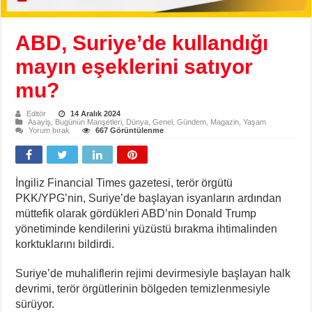
ABD, Suriye’de kullandığı
mayın eşeklerini satıyor
mu?
Editör
14 Aralık 2024
Asayiş
,
Bugünün Manşetleri
,
Dünya
,
Genel
,
Gündem
,
Magazin
,
Yaşam
Yorum bırak
667 Görüntülenme
İngiliz Financial Times gazetesi, terör örgütü
PKK/YPG’nin, Suriye’de başlayan isyanların ardından
müttefik olarak gördükleri ABD’nin Donald Trump
yönetiminde kendilerini yüzüstü bırakma ihtimalinden
korktuklarını bildirdi.
Suriye’de muhaliflerin rejimi devirmesiyle başlayan halk
devrimi, terör örgütlerinin bölgeden temizlenmesiyle
sürüyor.