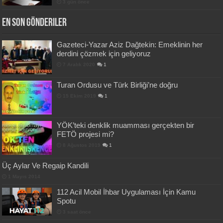
3 gün önce
En Son Gönderiler
Gazeteci-Yazar Aziz Dağtekin: Emeklinin her
derdini çözmek için geliyoruz
7 Aralık 2020
1
Turan Ordusu ve Türk Birliği’ne doğru
15 Ekim 2019
1
YÖK’teki denklik muamması gerçekten bir
FETÖ projesi mi?
8 Ağustos 2019
1
Üç Aylar Ve Regaip Kandili
1 Mayıs 2014
112 Acil Mobil İhbar Uygulaması İçin Kamu
Spotu
3 saat önce