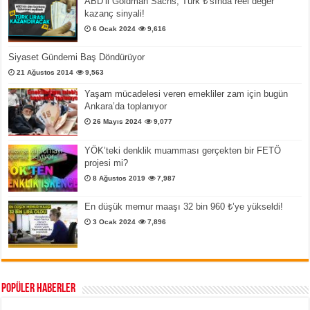
ABD’li Goldman Sachs, Türk ₺’sında reel değer
kazanç sinyali!
6 Ocak 2024
9,616
Siyaset Gündemi Baş Döndürüyor
21 Ağustos 2014
9,563
Yaşam mücadelesi veren emekliler zam için bugün
Ankara’da toplanıyor
26 Mayıs 2024
9,077
YÖK’teki denklik muamması gerçekten bir FETÖ
projesi mi?
8 Ağustos 2019
7,987
En düşük memur maaşı 32 bin 960 ₺’ye yükseldi!
3 Ocak 2024
7,896
Popüler Haberler