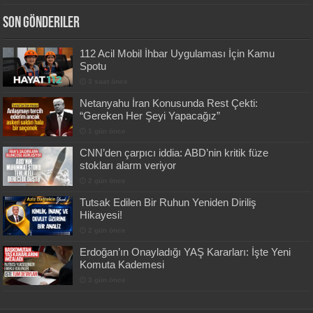
Son Gönderiler
112 Acil Mobil İhbar Uygulaması İçin Kamu
Spotu
3 saat önce
Netanyahu İran Konusunda Rest Çekti:
“Gereken Her Şeyi Yapacağız”
1 gün önce
CNN’den çarpıcı iddia: ABD’nin kritik füze
stokları alarm veriyor
2 gün önce
Tutsak Edilen Bir Ruhun Yeniden Diriliş
Hikayesi!
2 gün önce
Erdoğan’ın Onayladığı YAŞ Kararları: İşte Yeni
Komuta Kademesi
3 gün önce