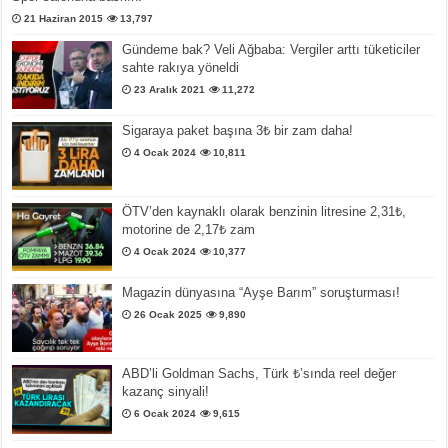
21 Haziran 2015
13,797
Gündeme bak? Veli Ağbaba: Vergiler arttı tüketiciler
sahte rakıya yöneldi
23 Aralık 2021
11,272
Sigaraya paket başına 3₺ bir zam daha!
4 Ocak 2024
10,811
ÖTV’den kaynaklı olarak benzinin litresine 2,31₺,
motorine de 2,17₺ zam
4 Ocak 2024
10,377
Magazin dünyasına “Ayşe Barım” soruşturması!
26 Ocak 2025
9,890
ABD’li Goldman Sachs, Türk ₺’sında reel değer
kazanç sinyali!
6 Ocak 2024
9,615