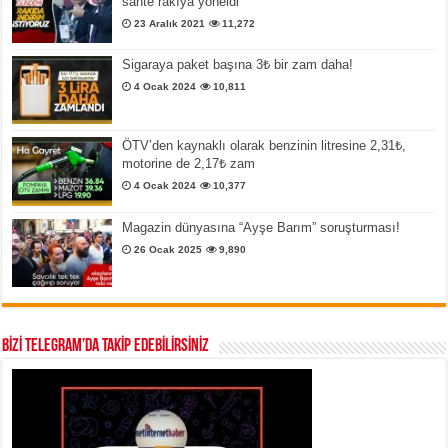
sahte rakıya yöneldi
23 Aralık 2021
11,272
Sigaraya paket başına 3₺ bir zam daha!
4 Ocak 2024
10,811
ÖTV’den kaynaklı olarak benzinin litresine 2,31₺,
motorine de 2,17₺ zam
4 Ocak 2024
10,377
Magazin dünyasına “Ayşe Barım” soruşturması!
26 Ocak 2025
9,890
BİZİ TELEGRAM’DA TAKİP EDEBİLİRSİNİZ