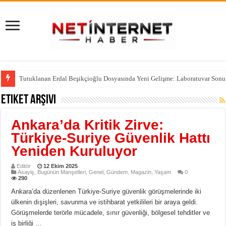
Tutuklanan Erdal Beşikçioğlu Dosyasında Yeni Gelişme: Laboratuvar Sonu
Etiket Arşivi
Ankara’da Kritik Zirve:
Türkiye-Suriye Güvenlik Hattı
Yeniden Kuruluyor
Editör
12 Ekim 2025
Asayiş
,
Bugünün Manşetleri
,
Genel
,
Gündem
,
Magazin
,
Yaşam
0
290
Ankara’da düzenlenen Türkiye-Suriye güvenlik görüşmelerinde iki
ülkenin dışişleri, savunma ve istihbarat yetkilileri bir araya geldi.
Görüşmelerde terörle mücadele, sınır güvenliği, bölgesel tehditler ve
iş birliği …