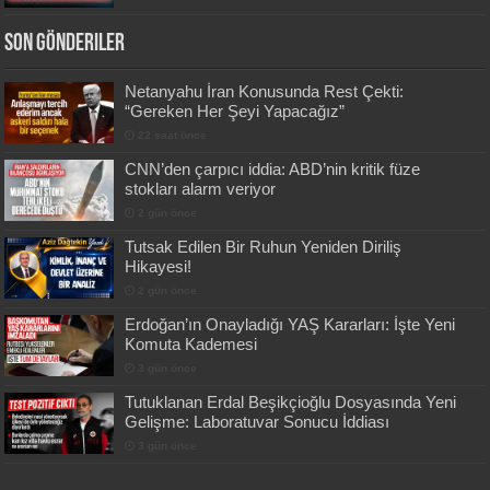
Son Gönderiler
Netanyahu İran Konusunda Rest Çekti:
“Gereken Her Şeyi Yapacağız”
22 saat önce
CNN’den çarpıcı iddia: ABD’nin kritik füze
stokları alarm veriyor
2 gün önce
Tutsak Edilen Bir Ruhun Yeniden Diriliş
Hikayesi!
2 gün önce
Erdoğan’ın Onayladığı YAŞ Kararları: İşte Yeni
Komuta Kademesi
3 gün önce
Tutuklanan Erdal Beşikçioğlu Dosyasında Yeni
Gelişme: Laboratuvar Sonucu İddiası
3 gün önce