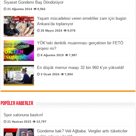
Siyaset Gündemi Baş Döndürüyor
21 Ağustos 2014
9,562
Yaşam mücadelesi veren emekliler zam için bugün
Ankara’da toplanıyor
26 Mayıs 2024
9,076
YÖK’teki denklik muamması gerçekten bir FETÖ
projesi mi?
8 Ağustos 2019
7,987
En düşük memur maaşı 32 bin 960 ₺’ye yükseldi!
3 Ocak 2024
7,894
Popüler Haberler
Spor salonuna baskın!
21 Haziran 2015
13,797
Gündeme bak? Veli Ağbaba: Vergiler arttı tüketiciler