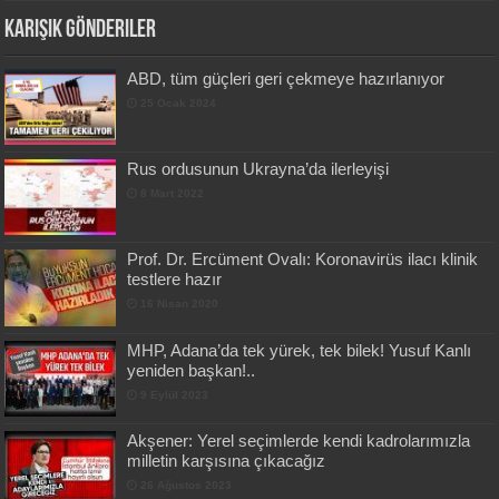
Karışık Gönderiler
ABD, tüm güçleri geri çekmeye hazırlanıyor
25 Ocak 2024
Rus ordusunun Ukrayna’da ilerleyişi
8 Mart 2022
Prof. Dr. Ercüment Ovalı: Koronavirüs ilacı klinik
testlere hazır
16 Nisan 2020
MHP, Adana’da tek yürek, tek bilek! Yusuf Kanlı
yeniden başkan!..
9 Eylül 2023
Akşener: Yerel seçimlerde kendi kadrolarımızla
milletin karşısına çıkacağız
26 Ağustos 2023