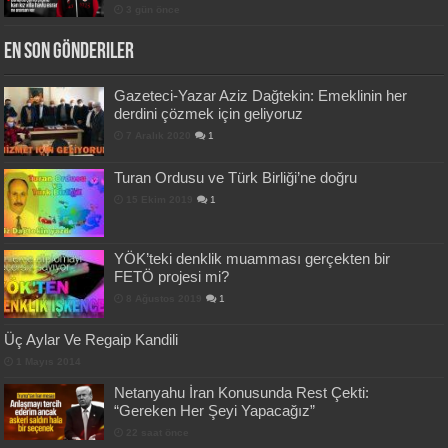
3 gün önce
En Son Gönderiler
Gazeteci-Yazar Aziz Dağtekin: Emeklinin her
derdini çözmek için geliyoruz
7 Aralık 2020
1
Turan Ordusu ve Türk Birliği’ne doğru
15 Ekim 2019
1
YÖK’teki denklik muamması gerçekten bir
FETÖ projesi mi?
8 Ağustos 2019
1
Üç Aylar Ve Regaip Kandili
1 Mayıs 2014
Netanyahu İran Konusunda Rest Çekti:
“Gereken Her Şeyi Yapacağız”
22 saat önce