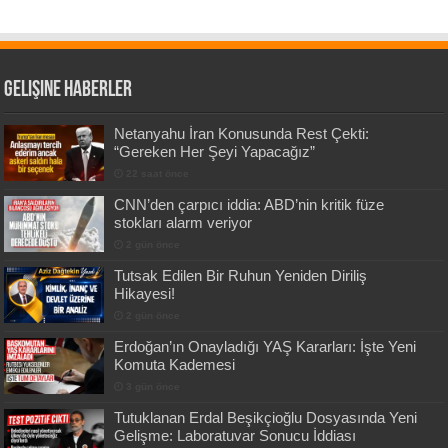
Gelişine Haberler
Netanyahu İran Konusunda Rest Çekti:
“Gereken Her Şeyi Yapacağız”
22 saat önce
CNN’den çarpıcı iddia: ABD’nin kritik füze
stokları alarm veriyor
2 gün önce
Tutsak Edilen Bir Ruhun Yeniden Diriliş
Hikayesi!
2 gün önce
Erdoğan’ın Onayladığı YAŞ Kararları: İşte Yeni
Komuta Kademesi
3 gün önce
Tutuklanan Erdal Beşikçioğlu Dosyasında Yeni
Gelişme: Laboratuvar Sonucu İddiası