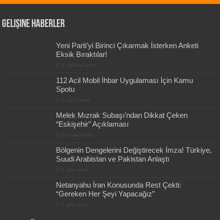
Gelişine Haberler
Yeni Parti’yi Birinci Çıkarmak İsterken Anketi
Eksik Bıraktılar!
4 dakika önce
112 Acil Mobil İhbar Uygulaması İçin Kamu
Spotu
9 saat önce
Melek Mızrak Subaşı’ndan Dikkat Çeken
“Eskişehir” Açıklaması
21 saat önce
Bölgenin Dengelerini Değiştirecek İmza! Türkiye,
Suudi Arabistan ve Pakistan Anlaştı
1 gün önce
Netanyahu İran Konusunda Rest Çekti:
“Gereken Her Şeyi Yapacağız”
2 gün önce