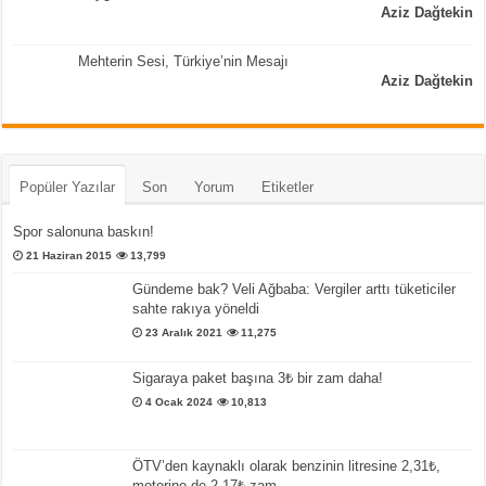
Aziz Dağtekin
Mehterin Sesi, Türkiye’nin Mesajı
Aziz Dağtekin
Popüler Yazılar
Son
Yorum
Etiketler
Spor salonuna baskın!
21 Haziran 2015
13,799
Gündeme bak? Veli Ağbaba: Vergiler arttı tüketiciler
sahte rakıya yöneldi
23 Aralık 2021
11,275
Sigaraya paket başına 3₺ bir zam daha!
4 Ocak 2024
10,813
ÖTV’den kaynaklı olarak benzinin litresine 2,31₺,
motorine de 2,17₺ zam