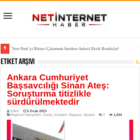
Yeni Parti’yi Birinci Çıkarmak İsterken Anketi Eksik Bıraktılar!
Etiket Arşivi
Ankara Cumhuriyet
Başsavcılığı Sinan Ateş:
Soruşturma titizlikle
sürdürülmektedir
Editör
5 Ocak 2023
Bugünün Manşetleri
,
Genel
,
Gündem
,
Magazin
,
Siyaset
0
1,044