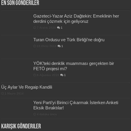
En Son Gönderiler
Gazeteci-Yazar Aziz Dağtekin: Emeklinin her
derdini çözmek için geliyoruz
7 Aralık 2020
1
Turan Ordusu ve Türk Birliği’ne doğru
15 Ekim 2019
1
YÖK’teki denklik muamması gerçekten bir
FETÖ projesi mi?
8 Ağustos 2019
1
Üç Aylar Ve Regaip Kandili
1 Mayıs 2014
Yeni Parti’yi Birinci Çıkarmak İsterken Anketi
Eksik Bıraktılar!
4 dakika önce
Karışık Gönderiler