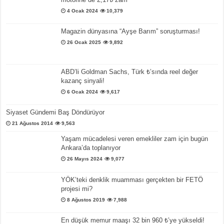
4 Ocak 2024
10,379
Magazin dünyasına “Ayşe Barım” soruşturması!
26 Ocak 2025
9,892
ABD’li Goldman Sachs, Türk ₺’sında reel değer
kazanç sinyali!
6 Ocak 2024
9,617
Siyaset Gündemi Baş Döndürüyor
21 Ağustos 2014
9,563
Yaşam mücadelesi veren emekliler zam için bugün
Ankara’da toplanıyor
26 Mayıs 2024
9,077
YÖK’teki denklik muamması gerçekten bir FETÖ
projesi mi?
8 Ağustos 2019
7,988
En düşük memur maaşı 32 bin 960 ₺’ye yükseldi!