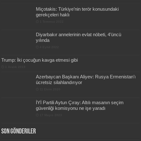
Miçotakis: Türkiye’nin terör konusundaki
gerekçeleri haklı
1 Temmuz 2022
Diyarbakır annelerinin evlat nöbeti, 4’üncü
yılında
4 Eylül 2022
Trump: İki çocuğun kavga etmesi gibi
1 Aralık 2019
Azerbaycan Başkanı Aliyev: Rusya Ermenistan’ı
ücretsiz silahlandırıyor
11 Ekim 2020
İYİ Partili Aytun Çıray: Altılı masanın seçim
güvenliği komisyonu ne işe yaradı
17 Mayıs 2023
Son Gönderiler