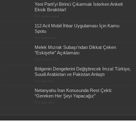
Yeni Parti’yi Birinci Çıkarmak İsterken Anketi
Eksik Bıraktılar!
4 dakika önce
112 Acil Mobil İhbar Uygulaması İçin Kamu
Spotu
9 saat önce
Melek Mızrak Subaşı’ndan Dikkat Çeken
“Eskişehir” Açıklaması
21 saat önce
Bölgenin Dengelerini Değiştirecek İmza! Türkiye,
Suudi Arabistan ve Pakistan Anlaştı
1 gün önce
Netanyahu İran Konusunda Rest Çekti:
“Gereken Her Şeyi Yapacağız”
2 gün önce
Powered by
AybükeTürkHaber
| Designed by
Netinternet Haber Teması
© Copyright 2026, Tüm Hakları Saklıdır