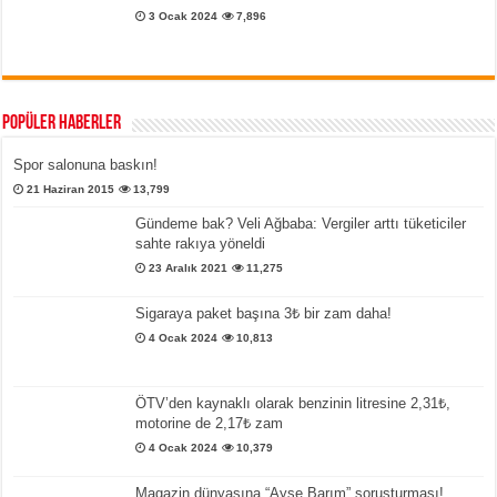
3 Ocak 2024
7,896
Popüler Haberler
Spor salonuna baskın!
21 Haziran 2015
13,799
Gündeme bak? Veli Ağbaba: Vergiler arttı tüketiciler
sahte rakıya yöneldi
23 Aralık 2021
11,275
Sigaraya paket başına 3₺ bir zam daha!
4 Ocak 2024
10,813
ÖTV’den kaynaklı olarak benzinin litresine 2,31₺,
motorine de 2,17₺ zam
4 Ocak 2024
10,379
Magazin dünyasına “Ayşe Barım” soruşturması!