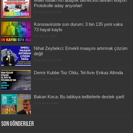
Millet İttifakı’nın adaylık bilmecesi devam ediyor!
Protokolle aday arıyorlar!
29 Ağustos 2022
Koronavirüste son durum: 3 bin 135 yeni vaka
73 hayat kaybı
5 Nisan 2020
Nihat Zeybekci: Emekli maaşını artırmak çözüm
değil
14 Ağustos 2024
Demir Kubbe Toz Oldu, Tel Aviv Enkaz Altında
15 Haziran 2025
Bakan Koca: Bu tabloya tedbirlerle destek şart!
25 Nisan 2020
Son Gönderiler