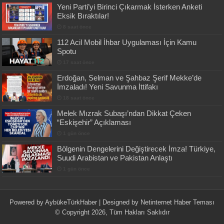
Yeni Parti’yi Birinci Çıkarmak İsterken Anketi
Eksik Bıraktılar!
8 saat önce
112 Acil Mobil İhbar Uygulaması İçin Kamu
Spotu
17 saat önce
Erdoğan, Selman ve Şahbaz Şerif Mekke’de
İmzaladı! Yeni Savunma İttifakı
18 saat önce
Melek Mızrak Subaşı’ndan Dikkat Çeken
“Eskişehir” Açıklaması
1 gün önce
Bölgenin Dengelerini Değiştirecek İmza! Türkiye,
Suudi Arabistan ve Pakistan Anlaştı
1 gün önce
Powered by
AybükeTürkHaber
| Designed by
Netinternet Haber Teması
© Copyright 2026, Tüm Hakları Saklıdır