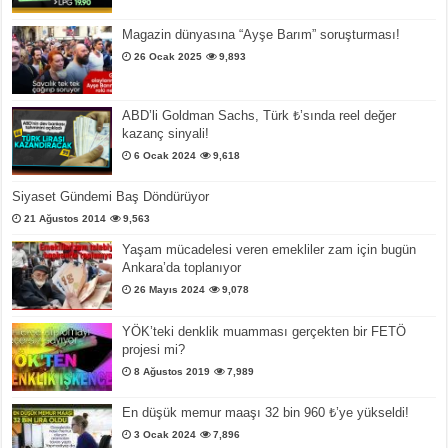
Magazin dünyasına “Ayşe Barım” soruşturması!
26 Ocak 2025
9,893
ABD’li Goldman Sachs, Türk ₺’sında reel değer
kazanç sinyali!
6 Ocak 2024
9,618
Siyaset Gündemi Baş Döndürüyor
21 Ağustos 2014
9,563
Yaşam mücadelesi veren emekliler zam için bugün
Ankara’da toplanıyor
26 Mayıs 2024
9,078
YÖK’teki denklik muamması gerçekten bir FETÖ
projesi mi?
8 Ağustos 2019
7,989
En düşük memur maaşı 32 bin 960 ₺’ye yükseldi!
3 Ocak 2024
7,896