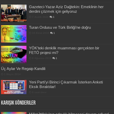
Gazeteci-Yazar Aziz Dağtekin: Emeklinin her
derdini çözmek için geliyoruz
7 Aralık 2020
1
Turan Ordusu ve Türk Birliği’ne doğru
15 Ekim 2019
1
YÖK’teki denklik muamması gerçekten bir
FETÖ projesi mi?
8 Ağustos 2019
1
Üç Aylar Ve Regaip Kandili
1 Mayıs 2014
Yeni Parti’yi Birinci Çıkarmak İsterken Anketi
Eksik Bıraktılar!
8 saat önce
Karışık Gönderiler