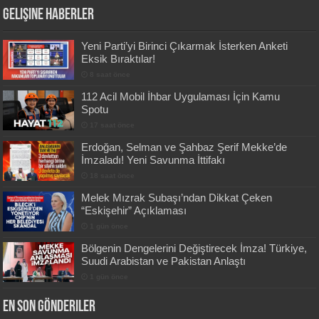
Gelişine Haberler
Yeni Parti’yi Birinci Çıkarmak İsterken Anketi
Eksik Bıraktılar!
8 saat önce
112 Acil Mobil İhbar Uygulaması İçin Kamu
Spotu
17 saat önce
Erdoğan, Selman ve Şahbaz Şerif Mekke’de
İmzaladı! Yeni Savunma İttifakı
18 saat önce
Melek Mızrak Subaşı’ndan Dikkat Çeken
“Eskişehir” Açıklaması
1 gün önce
Bölgenin Dengelerini Değiştirecek İmza! Türkiye,
Suudi Arabistan ve Pakistan Anlaştı
1 gün önce
En Son Gönderiler