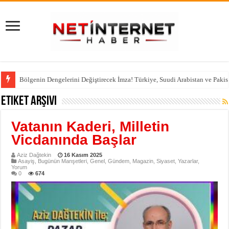
Bölgenin Dengelerini Değiştirecek İmza! Türkiye, Suudi Arabistan ve Pakis
Etiket Arşivi
Vatanın Kaderi, Milletin
Vicdanında Başlar
Aziz Dağtekin
16 Kasım 2025
Asayiş
,
Bugünün Manşetleri
,
Genel
,
Gündem
,
Magazin
,
Siyaset
,
Yazarlar
,
Yorum
0
674