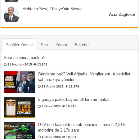
Mehterin Sesi, Türkiye’nin Mesajı
Aziz Dağtekin
Popüler Yazılar
Son
Yorum
Etiketler
Spor salonuna baskın!
21 Haziran 2015
13,801
Gündeme bak? Veli Ağbaba: Vergiler arttı tüketiciler
sahte rakıya yöneldi
23 Aralık 2021
11,276
Sigaraya paket başına 3₺ bir zam daha!
4 Ocak 2024
10,815
ÖTV’den kaynaklı olarak benzinin litresine 2,31₺,
motorine de 2,17₺ zam
4 Ocak 2024
10,381