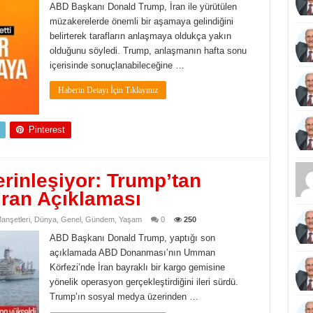
ABD Başkanı Donald Trump, İran ile yürütülen
müzakerelerde önemli bir aşamaya gelindiğini
belirterek tarafların anlaşmaya oldukça yakın
olduğunu söyledi. Trump, anlaşmanın hafta sonu
içerisinde sonuçlanabileceğine …
Haberin Detayı İçin Tıklayınız
Pinterest
rinleşiyor: Trump’tan
İran Açıklaması
nşetleri
,
Dünya
,
Genel
,
Gündem
,
Yaşam
0
250
ABD Başkanı Donald Trump, yaptığı son
açıklamada ABD Donanması’nın Umman
Körfezi’nde İran bayraklı bir kargo gemisine
yönelik operasyon gerçekleştirdiğini ileri sürdü.
Trump’ın sosyal medya üzerinden …