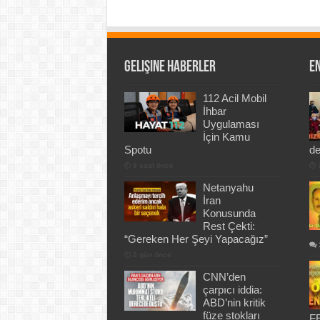
Gelişine Haberler
En
112 Acil Mobil
İhbar
Uygulaması
İçin Kamu
Spotu
de
8 saat önce
Netanyahu
İran
Konusunda
Rest Çekti:
“Gereken Her Şeyi Yapacağız”
2 gün önce
CNN’den
çarpıcı iddia:
ABD’nin kritik
füze stokları
FE