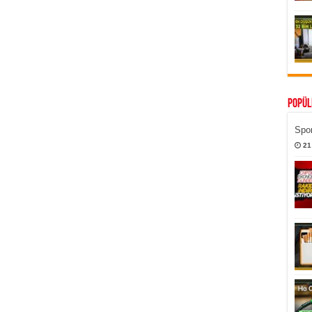
Popül
Spor
21