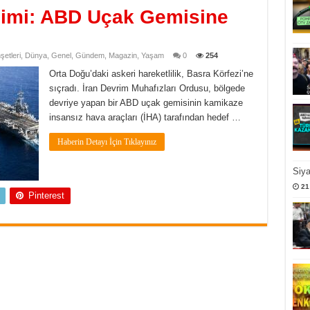
ilimi: ABD Uçak Gemisine
etleri
,
Dünya
,
Genel
,
Gündem
,
Magazin
,
Yaşam
0
254
Orta Doğu’daki askeri hareketlilik, Basra Körfezi’ne
sıçradı. İran Devrim Muhafızları Ordusu, bölgede
devriye yapan bir ABD uçak gemisinin kamikaze
insansız hava araçları (İHA) tarafından hedef …
Haberin Detayı İçin Tıklayınız
Siy
21
Pinterest