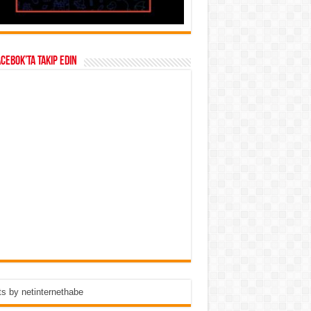
acebok’ta takip edin
s by netinternethabe