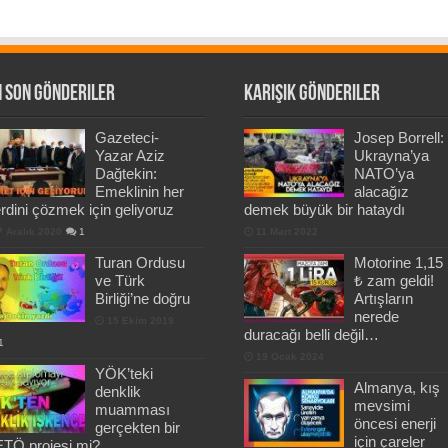
 Son Gönderiler
Karışık Gönderiler
Gazeteci-
Josep Borrell:
Yazar Aziz
Ukrayna’ya
Dağtekin:
NATO’ya
Emeklinin her
alacağız
rdini çözmek için geliyoruz
demek büyük bir hataydı
7 Aralık 2020
1
11 Mart 2022
Turan Ordusu
Motorine 1,15
ve Türk
₺ zam geldi!
Birliği’ne doğru
Artışların
nerede
15 Ekim 2019
duracağı belli değil…
1
19 Ocak 2024
YÖK’teki
Almanya, kış
denklik
mevsimi
muamması
öncesi enerji
gerçekten bir
için çareler
TÖ projesi mi?