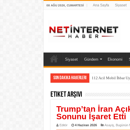
Ana Sayfa
Siyaset
08 AĞU 2026, CUMARTESI
Siyaset
Gündem
Ekonomi
Son Dakika Haberleri
112 Acil Mobil İhbar U
Etiket Arşivi
Trump’tan İran Açı
Sonunu İşaret Etti
Editör
4 Haziran 2026
Asayiş
,
Bugünün M