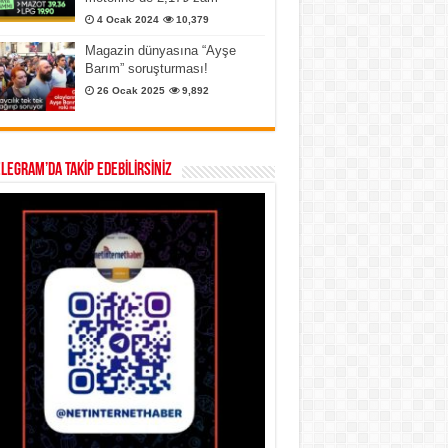
4 Ocak 2024
10,379
Magazin dünyasına “Ayşe
Barım” soruşturması!
26 Ocak 2025
9,892
ELEGRAM’DA TAKİP EDEBİLİRSİNİZ