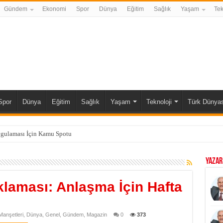
Gündem
Ekonomi
Spor
Dünya
Eğitim
Sağlık
Yaşam
Tek
Spor
Dünya
Eğitim
Sağlık
Yaşam
Teknoloji
Türk Dünyas
ygulaması İçin Kamu Spotu
YAZAR
klaması: Anlaşma İçin Hafta
anşetleri
,
Dünya
,
Genel
,
Gündem
,
Magazin
0
373