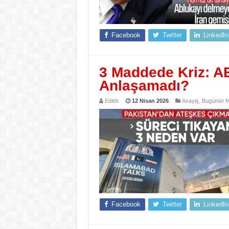
Facebook
Twitter
LinkedIn
3 Maddede Kriz: AB
Anlaşamadı?
Editör
12 Nisan 2026
Asayiş
,
Bugünün Ma
Facebook
Twitter
LinkedIn