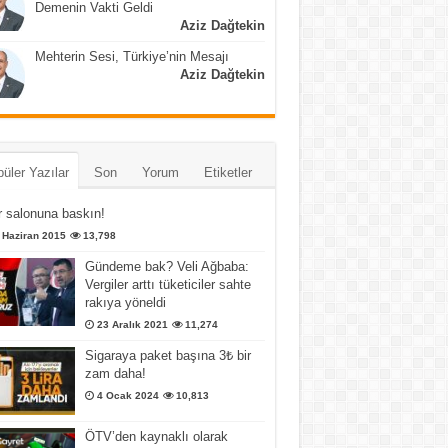
Demenin Vakti Geldi
Aziz Dağtekin
Mehterin Sesi, Türkiye’nin Mesajı
Aziz Dağtekin
üler Yazılar
Son
Yorum
Etiketler
 salonuna baskın!
 Haziran 2015
13,798
Gündeme bak? Veli Ağbaba:
Vergiler arttı tüketiciler sahte
rakıya yöneldi
23 Aralık 2021
11,274
Sigaraya paket başına 3₺ bir
zam daha!
4 Ocak 2024
10,813
ÖTV’den kaynaklı olarak