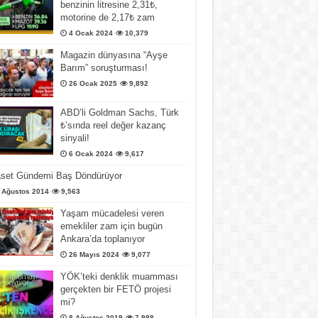
benzinin litresine 2,31₺,
motorine de 2,17₺ zam
4 Ocak 2024
10,379
Magazin dünyasına “Ayşe
Barım” soruşturması!
26 Ocak 2025
9,892
ABD’li Goldman Sachs, Türk
₺’sında reel değer kazanç
sinyali!
6 Ocak 2024
9,617
aset Gündemi Baş Döndürüyor
 Ağustos 2014
9,563
Yaşam mücadelesi veren
emekliler zam için bugün
Ankara’da toplanıyor
26 Mayıs 2024
9,077
YÖK’teki denklik muamması
gerçekten bir FETÖ projesi
mi?
8 Ağustos 2019
7,988