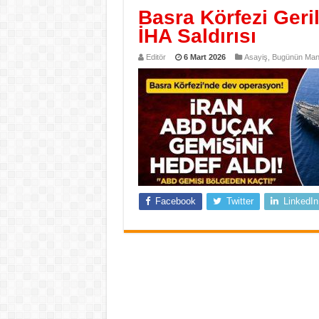
Basra Körfezi Ger
İHA Saldırısı
Editör
6 Mart 2026
Asayiş
,
Bugünün Manş
Facebook
Twitter
LinkedIn