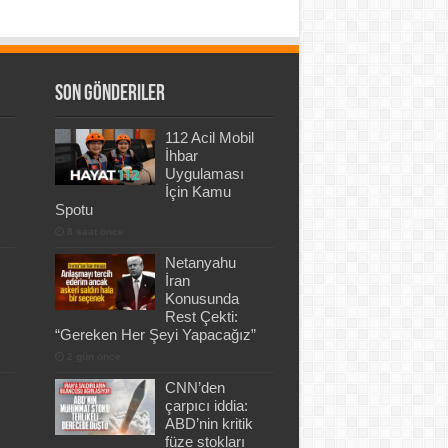
Son Gönderiler
112 Acil Mobil
İhbar
Uygulaması
İçin Kamu
Spotu
8 saat önce
Netanyahu
İran
Konusunda
Rest Çekti:
“Gereken Her Şeyi Yapacağız”
2 gün önce
CNN’den
çarpıcı iddia:
ABD’nin kritik
füze stokları