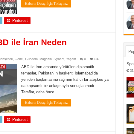
Haberin Detayı İçin Tıklayınız
Pinterest
D ile İran Neden
Pop
nşetleri
,
Genel
,
Gündem
,
Magazin
,
Siyaset
,
Yaşam
0
130
Spor
ABD ile İran arasında yürütülen diplomatik
21
temaslar, Pakistan’ın başkenti İslamabad’da
yeniden başlamasına rağmen kalıcı bir ateşkes ya
da kapsamlı bir anlaşmayla sonuçlanmadı.
Taraflar, daha önce …
Haberin Detayı İçin Tıklayınız
Pinterest