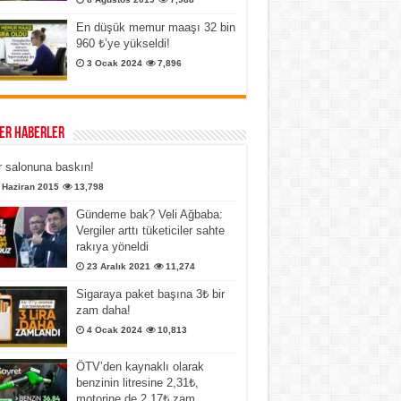
En düşük memur maaşı 32 bin
960 ₺’ye yükseldi!
3 Ocak 2024
7,896
er Haberler
 salonuna baskın!
 Haziran 2015
13,798
Gündeme bak? Veli Ağbaba:
Vergiler arttı tüketiciler sahte
rakıya yöneldi
23 Aralık 2021
11,274
Sigaraya paket başına 3₺ bir
zam daha!
4 Ocak 2024
10,813
ÖTV’den kaynaklı olarak
benzinin litresine 2,31₺,
motorine de 2,17₺ zam