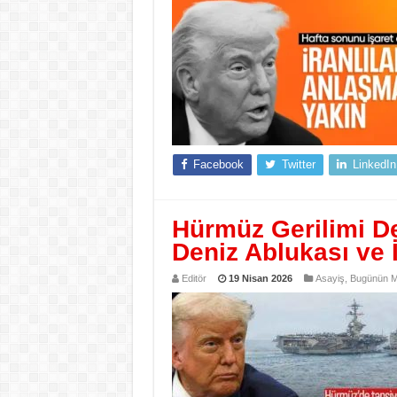
Facebook
Twitter
LinkedIn
Hürmüz Gerilimi De
Deniz Ablukası ve 
Editör
19 Nisan 2026
Asayiş
,
Bugünün Ma