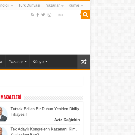
noloji
Türk Dünyası
Yazarlar
Künye
ı
Yazarlar
Künye
 MAKALELERİ
Tutsak Edilen Bir Ruhun Yeniden Diriliş
Hikayesi!
Aziz Dağtekin
Tek Adaylı Kongrelerin Kazananı Kim,
Kaybedeni Kim?