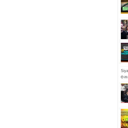
Siy
21