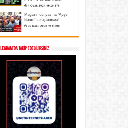
4 Ocak 2024
10,376
Magazin dünyasına “Ayşe
Barım” soruşturması!
26 Ocak 2025
9,890
ELEGRAM’DA TAKİP EDEBİLİRSİNİZ