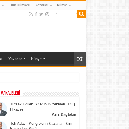
i
Türk Dünyası
Yazarlar
Künye
ı
Yazarlar
Künye
 MAKALELERİ
Tutsak Edilen Bir Ruhun Yeniden Diriliş
Hikayesi!
Aziz Dağtekin
Tek Adaylı Kongrelerin Kazananı Kim,
Kaybedeni Kim?