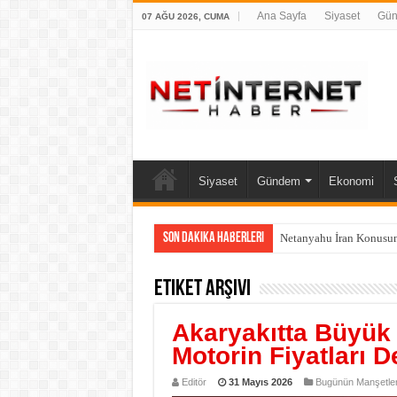
Ana Sayfa
Siyaset
Gü
07 AĞU 2026, CUMA
Siyaset
Gündem
Ekonomi
Son Dakika Haberleri
Netanyahu İran Konusun
Etiket Arşivi
Akaryakıtta Büyük 
Motorin Fiyatları D
Editör
31 Mayıs 2026
Bugünün Manşetler