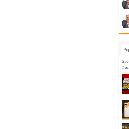
Pop
Spor
21