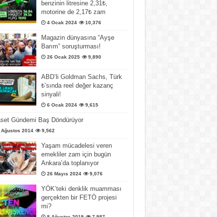
benzinin litresine 2,31₺,
motorine de 2,17₺ zam
4 Ocak 2024
10,376
Magazin dünyasına “Ayşe
Barım” soruşturması!
26 Ocak 2025
9,890
ABD’li Goldman Sachs, Türk
₺’sında reel değer kazanç
sinyali!
6 Ocak 2024
9,615
aset Gündemi Baş Döndürüyor
 Ağustos 2014
9,562
Yaşam mücadelesi veren
emekliler zam için bugün
Ankara’da toplanıyor
26 Mayıs 2024
9,076
YÖK’teki denklik muamması
gerçekten bir FETÖ projesi
mi?
8 Ağustos 2019
7,987