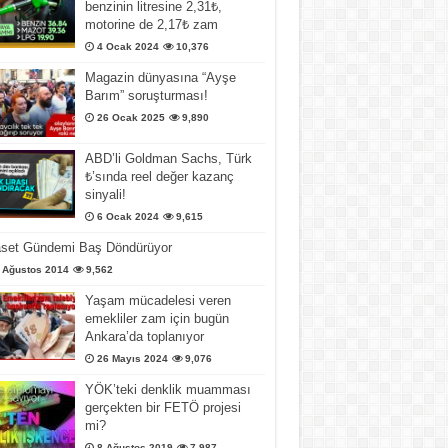
benzinin litresine 2,31₺,
motorine de 2,17₺ zam
4 Ocak 2024
10,376
Magazin dünyasına “Ayşe
Barım” soruşturması!
26 Ocak 2025
9,890
ABD’li Goldman Sachs, Türk
₺’sında reel değer kazanç
sinyali!
6 Ocak 2024
9,615
aset Gündemi Baş Döndürüyor
 Ağustos 2014
9,562
Yaşam mücadelesi veren
emekliler zam için bugün
Ankara’da toplanıyor
26 Mayıs 2024
9,076
YÖK’teki denklik muamması
gerçekten bir FETÖ projesi
mi?
8 Ağustos 2019
7,987