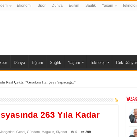
ndem
Ekonomi
Spor
Dünya
Eğitim
Sağlık
Yaşam
Teknoloj
Spor
Dünya
Eğitim
Sağlık
Yaşam
Teknoloji
Türk Dünyas
da Rest Çekti: “Gereken Her Şeyi Yapacağız”
YAZAR
osyasında 263 Yıla Kadar
anşetleri
,
Genel
,
Gündem
,
Magazin
,
Siyaset
0
299