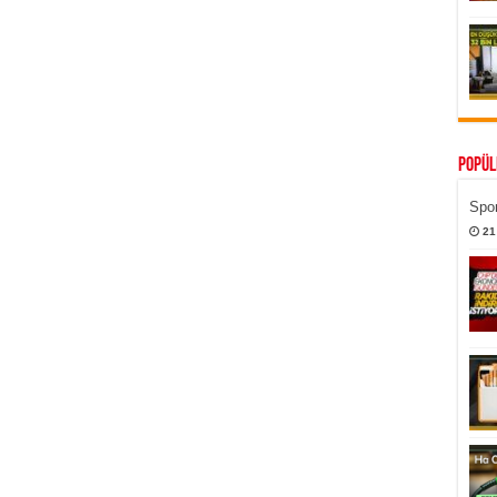
Popül
Spor
21