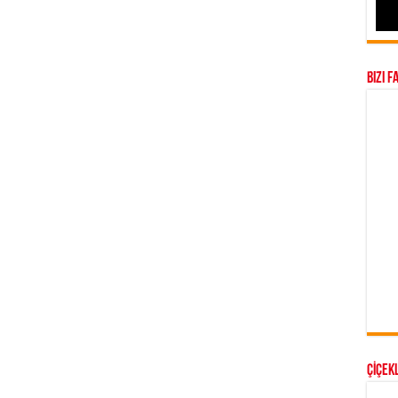
Bizi F
ÇİÇEKL