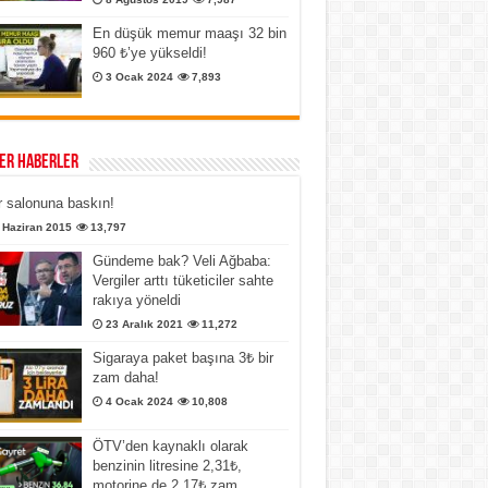
En düşük memur maaşı 32 bin
960 ₺’ye yükseldi!
3 Ocak 2024
7,893
er Haberler
 salonuna baskın!
 Haziran 2015
13,797
Gündeme bak? Veli Ağbaba:
Vergiler arttı tüketiciler sahte
rakıya yöneldi
23 Aralık 2021
11,272
Sigaraya paket başına 3₺ bir
zam daha!
4 Ocak 2024
10,808
ÖTV’den kaynaklı olarak
benzinin litresine 2,31₺,
motorine de 2,17₺ zam