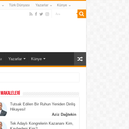
i
Türk Dünyası
Yazarlar
Künye
ı
Yazarlar
Künye
 MAKALELERİ
Tutsak Edilen Bir Ruhun Yeniden Diriliş
Hikayesi!
Aziz Dağtekin
Tek Adaylı Kongrelerin Kazananı Kim,
Kaybedeni Kim?