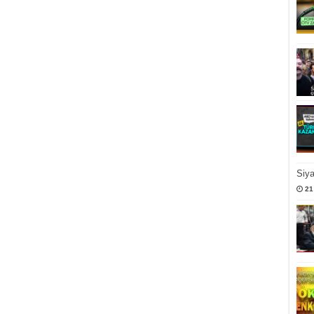
Siy
21