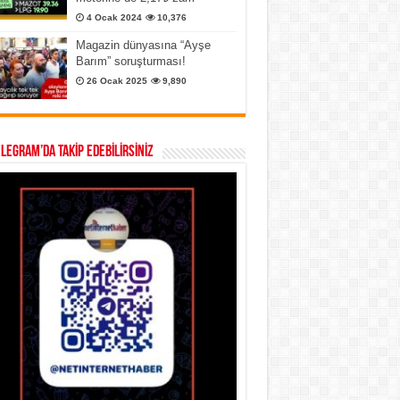
4 Ocak 2024
10,376
Magazin dünyasına “Ayşe
Barım” soruşturması!
26 Ocak 2025
9,890
ELEGRAM’DA TAKİP EDEBİLİRSİNİZ