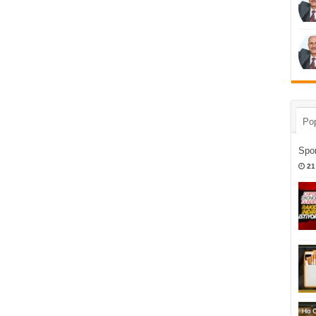
Pop
Spor
21