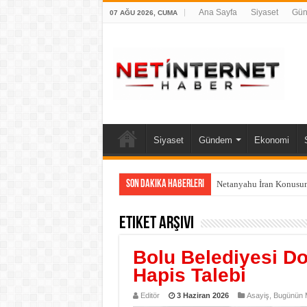
Ana Sayfa
Siyaset
Gü
07 AĞU 2026, CUMA
Siyaset
Gündem
Ekonomi
Son Dakika Haberleri
Netanyahu İran Konusun
Etiket Arşivi
Bolu Belediyesi D
Hapis Talebi
Editör
3 Haziran 2026
Asayiş
,
Bugünün M