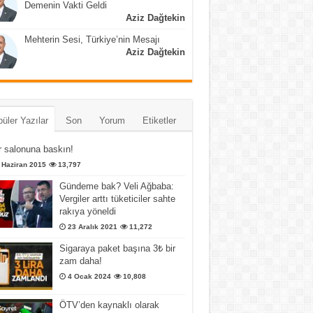
Demenin Vakti Geldi
Aziz Dağtekin
Mehterin Sesi, Türkiye’nin Mesajı
Aziz Dağtekin
üler Yazılar
Son
Yorum
Etiketler
 salonuna baskın!
 Haziran 2015
13,797
Gündeme bak? Veli Ağbaba:
Vergiler arttı tüketiciler sahte
rakıya yöneldi
23 Aralık 2021
11,272
Sigaraya paket başına 3₺ bir
zam daha!
4 Ocak 2024
10,808
ÖTV’den kaynaklı olarak