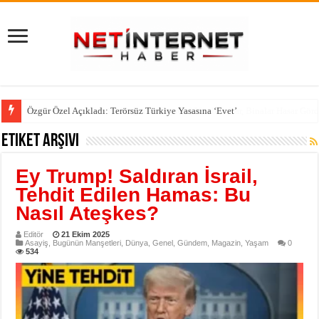
Özgür Özel Açıkladı: Terörsüz Türkiye Yasasına ‘Evet’
Etiket Arşivi
Ey Trump! Saldıran İsrail,
Tehdit Edilen Hamas: Bu
Nasıl Ateşkes?
Editör
21 Ekim 2025
Asayiş
,
Bugünün Manşetleri
,
Dünya
,
Genel
,
Gündem
,
Magazin
,
Yaşam
0
534