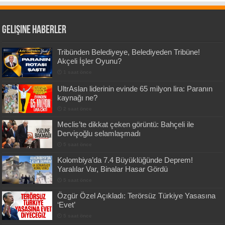
Gelişine Haberler
Tribünden Belediyeye, Belediyeden Tribüne!
Akçeli İşler Oyunu?
1 saat önce
UltrAslan liderinin evinde 65 milyon lira: Paranın
kaynağı ne?
2 saat önce
Meclis’te dikkat çeken görüntü: Bahçeli ile
Dervişoğlu selamlaşmadı
5 saat önce
Kolombiya’da 7.4 Büyüklüğünde Deprem!
Yaralılar Var, Binalar Hasar Gördü
5 saat önce
Özgür Özel Açıkladı: Terörsüz Türkiye Yasasına
‘Evet’
5 saat önce