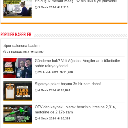
En düşük memur maaşı 32 bin 960 ₺’ye yükseldi!
3 Ocak 2024
7,910
Popüler Haberler
Spor salonuna baskın!
21 Haziran 2015
13,807
Gündeme bak? Veli Ağbaba: Vergiler arttı tüketiciler
sahte rakıya yöneldi
23 Aralık 2021
11,288
Sigaraya paket başına 3₺ bir zam daha!
4 Ocak 2024
10,824
ÖTV’den kaynaklı olarak benzinin litresine 2,31₺,
motorine de 2,17₺ zam
4 Ocak 2024
10,393