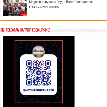
Magazin dünyasına “Ayşe Barım” soruşturması!
26 Ocak 2025
9,905
BİZİ TELEGRAM’DA TAKİP EDEBİLİRSİNİZ