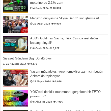
motorine de 2,17₺ zam
4 Ocak 2024
10,393
Magazin dünyasına “Ayşe Barım” soruşturması!
26 Ocak 2025
9,905
ABD’li Goldman Sachs, Türk ₺’sında reel değer
kazanç sinyali!
6 Ocak 2024
9,627
Siyaset Gündemi Baş Döndürüyor
21 Ağustos 2014
9,570
Yaşam mücadelesi veren emekliler zam için bugün
Ankara’da toplanıyor
26 Mayıs 2024
9,086
YÖK’teki denklik muamması gerçekten bir FETÖ
projesi mi?
8 Ağustos 2019
7,996