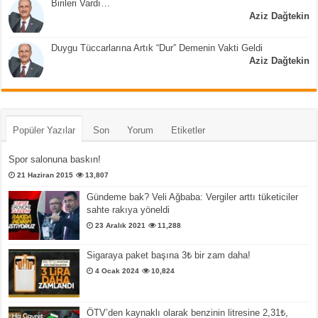
Birileri Vardı…
Aziz Dağtekin
Duygu Tüccarlarına Artık “Dur” Demenin Vakti Geldi
Aziz Dağtekin
Popüler Yazılar
Son
Yorum
Etiketler
Spor salonuna baskın!
21 Haziran 2015
13,807
Gündeme bak? Veli Ağbaba: Vergiler arttı tüketiciler
sahte rakıya yöneldi
23 Aralık 2021
11,288
Sigaraya paket başına 3₺ bir zam daha!
4 Ocak 2024
10,824
ÖTV’den kaynaklı olarak benzinin litresine 2,31₺,