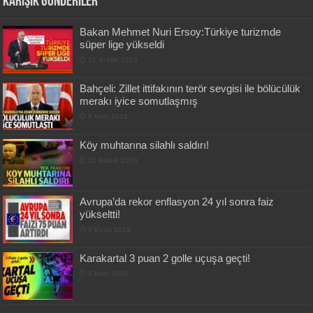
Karışık Gönderiler
Bakan Mehmet Nuri Ersoy:Türkiye turizmde
süper lige yükseldi
22 Aralık 2023
Bahçeli: Zillet ittifakının terör sevgisi ile bölücülük
merakı iyice somutlaşmış
5 Mart 2019
Köy muhtarına silahlı saldırı!
22 Aralık 2019
Avrupa’da rekor enflasyon 24 yıl sonra faiz
yükseltti!
8 Eylül 2022
Karakartal 3 puan 2 golle uçuşa geçti!
6 Mart 2020