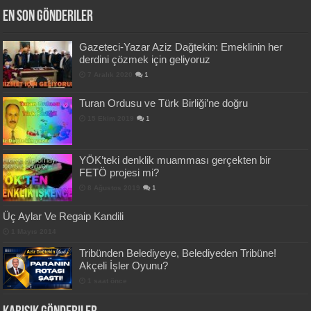
En Son Gönderiler
Gazeteci-Yazar Aziz Dağtekin: Emeklinin her
derdini çözmek için geliyoruz
7 Aralık 2020
1
Turan Ordusu ve Türk Birliği’ne doğru
15 Ekim 2019
1
YÖK’teki denklik muamması gerçekten bir
FETÖ projesi mi?
8 Ağustos 2019
1
Üç Aylar Ve Regaip Kandili
1 Mayıs 2014
Tribünden Belediyeye, Belediyeden Tribüne!
Akçeli İşler Oyunu?
1 saat önce