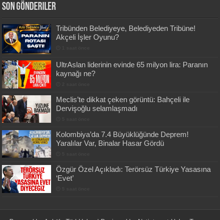
Son Gönderiler
Tribünden Belediyeye, Belediyeden Tribüne!
Akçeli İşler Oyunu?
1 saat önce
UltrAslan liderinin evinde 65 milyon lira: Paranın
kaynağı ne?
2 saat önce
Meclis’te dikkat çeken görüntü: Bahçeli ile
Dervişoğlu selamlaşmadı
5 saat önce
Kolombiya’da 7.4 Büyüklüğünde Deprem!
Yaralılar Var, Binalar Hasar Gördü
5 saat önce
Özgür Özel Açıkladı: Terörsüz Türkiye Yasasına
‘Evet’
5 saat önce