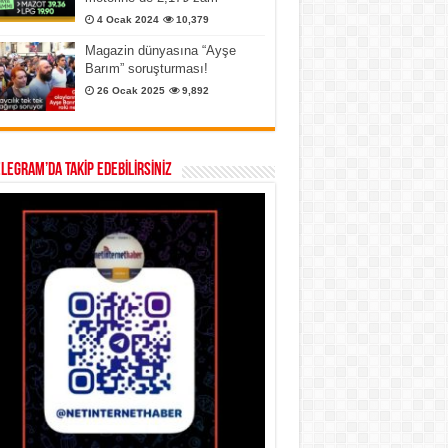
4 Ocak 2024
10,379
Magazin dünyasına “Ayşe
Barım” soruşturması!
26 Ocak 2025
9,892
ELEGRAM’DA TAKİP EDEBİLİRSİNİZ