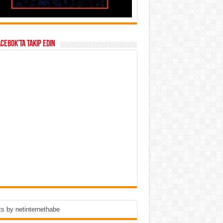
acebok’ta takip edin
s by netinternethabe