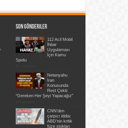
Son Gönderiler
112 Acil Mobil
İhbar
y
Uygulaması
İçin Kamu
Spotu
7 saat önce
Netanyahu
İran
Konusunda
Rest Çekti:
“Gereken Her Şeyi Yapacağız”
2 gün önce
CNN’den
çarpıcı iddia:
ABD’nin kritik
füze stokları