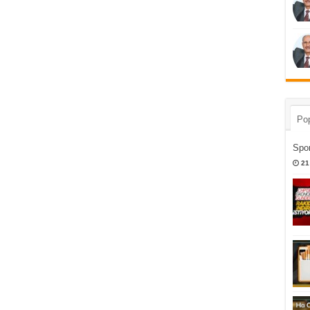
Pop
Spor
21