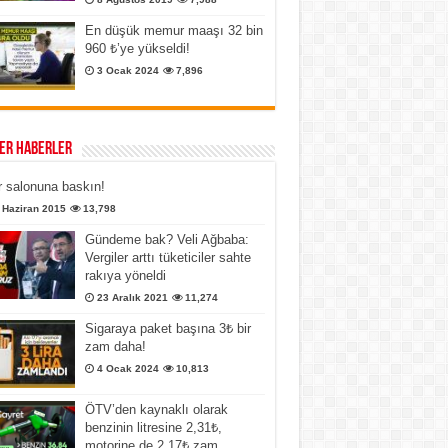
En düşük memur maaşı 32 bin
960 ₺’ye yükseldi!
3 Ocak 2024
7,896
er Haberler
 salonuna baskın!
 Haziran 2015
13,798
Gündeme bak? Veli Ağbaba:
Vergiler arttı tüketiciler sahte
rakıya yöneldi
23 Aralık 2021
11,274
Sigaraya paket başına 3₺ bir
zam daha!
4 Ocak 2024
10,813
ÖTV’den kaynaklı olarak
benzinin litresine 2,31₺,
motorine de 2,17₺ zam