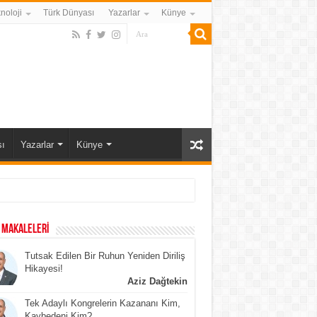
noloji
Türk Dünyası
Yazarlar
Künye
ı
Yazarlar
Künye
 MAKALELERİ
Tutsak Edilen Bir Ruhun Yeniden Diriliş
Hikayesi!
Aziz Dağtekin
Tek Adaylı Kongrelerin Kazananı Kim,
Kaybedeni Kim?