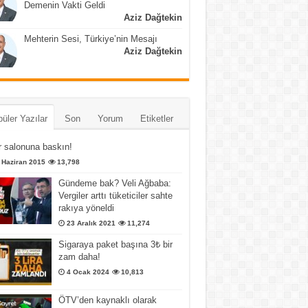
Demenin Vakti Geldi
Aziz Dağtekin
Mehterin Sesi, Türkiye’nin Mesajı
Aziz Dağtekin
üler Yazılar
Son
Yorum
Etiketler
 salonuna baskın!
 Haziran 2015
13,798
Gündeme bak? Veli Ağbaba:
Vergiler arttı tüketiciler sahte
rakıya yöneldi
23 Aralık 2021
11,274
Sigaraya paket başına 3₺ bir
zam daha!
4 Ocak 2024
10,813
ÖTV’den kaynaklı olarak