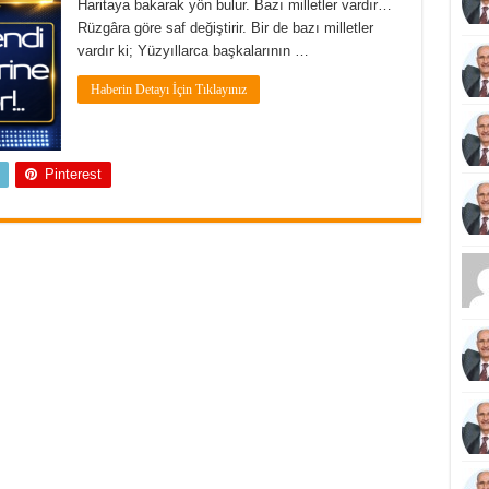
Haritaya bakarak yön bulur. Bazı milletler vardır…
Rüzgâra göre saf değiştirir. Bir de bazı milletler
vardır ki; Yüzyıllarca başkalarının …
Haberin Detayı İçin Tıklayınız
Pinterest