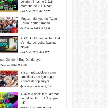
benzinin litresine 2,31₺,
motorine de 2,17₺ zam
4 Ocak 2024
10,379
Magazin dünyasına “Ayşe
Barım” soruşturması!
26 Ocak 2025
9,892
ABD’li Goldman Sachs, Türk
₺’sında reel değer kazanç
sinyali!
6 Ocak 2024
9,617
aset Gündemi Baş Döndürüyor
 Ağustos 2014
9,563
Yaşam mücadelesi veren
emekliler zam için bugün
Ankara’da toplanıyor
26 Mayıs 2024
9,077
YÖK’teki denklik muamması
gerçekten bir FETÖ projesi
mi?
8 Ağustos 2019
7,988