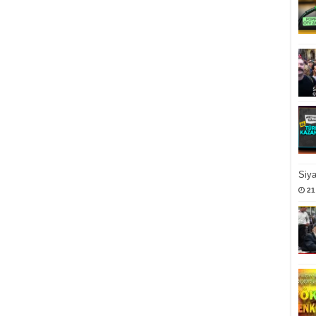
Siy
21