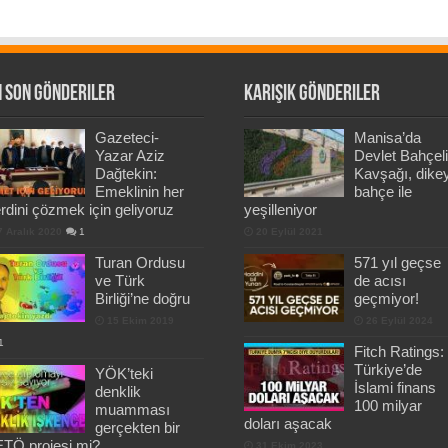
 Son Gönderiler
Karışık Gönderiler
Gazeteci-
Manisa’da
Yazar Aziz
Devlet Bahçeli
Dağtekin:
Kavşağı, dike
Emeklinin her
bahçe ile
rdini çözmek için geliyoruz
yeşilleniyor
7 Aralık 2020
1
20 Eylül 2021
Turan Ordusu
571 yıl geçse
ve Türk
de acısı
Birliği’ne doğru
geçmiyor!
15 Ekim 2019
26 Eylül 2024
1
Fitch Ratings:
Türkiye’de
YÖK’teki
İslami finans
denklik
100 milyar
muamması
doları aşacak
gerçekten bir
TÖ projesi mi?
31 Ekim 2023