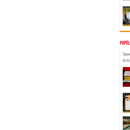
Popül
Spor
21