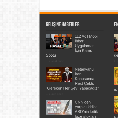
Gelişine Haberler
En
112 Acil Mobil
İhbar
Uygulaması
İçin Kamu
Spotu
de
7 saat önce
Netanyahu
İran
Konusunda
Rest Çekti:
“Gereken Her Şeyi Yapacağız”
2 gün önce
CNN’den
çarpıcı iddia:
ABD’nin kritik
füze stokları
FE