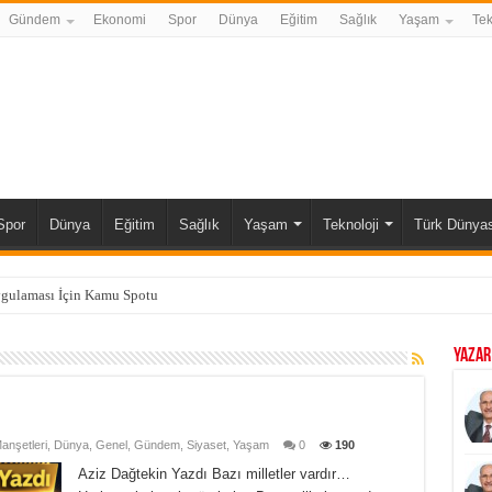
Gündem
Ekonomi
Spor
Dünya
Eğitim
Sağlık
Yaşam
Tek
Spor
Dünya
Eğitim
Sağlık
Yaşam
Teknoloji
Türk Dünyas
ygulaması İçin Kamu Spotu
YAZAR
nşetleri
,
Dünya
,
Genel
,
Gündem
,
Siyaset
,
Yaşam
0
190
Aziz Dağtekin Yazdı Bazı milletler vardır…