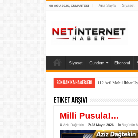
Ana Sayfa
Siyaset
08 AĞU 2026, CUMARTESI
Siyaset
Gündem
Ekonomi
Son Dakika Haberleri
112 Acil Mobil İhbar U
Etiket Arşivi
Milli Pusula!…
Aziz Dağtekin
28 Mayıs 2026
Bugünün Ma