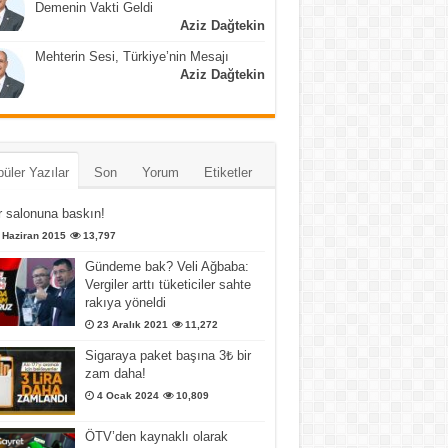
Demenin Vakti Geldi
Aziz Dağtekin
Mehterin Sesi, Türkiye’nin Mesajı
Aziz Dağtekin
üler Yazılar
Son
Yorum
Etiketler
 salonuna baskın!
 Haziran 2015
13,797
Gündeme bak? Veli Ağbaba:
Vergiler arttı tüketiciler sahte
rakıya yöneldi
23 Aralık 2021
11,272
Sigaraya paket başına 3₺ bir
zam daha!
4 Ocak 2024
10,809
ÖTV’den kaynaklı olarak