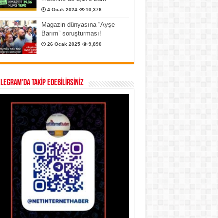
4 Ocak 2024
10,376
Magazin dünyasına “Ayşe
Barım” soruşturması!
26 Ocak 2025
9,890
ELEGRAM’DA TAKİP EDEBİLİRSİNİZ