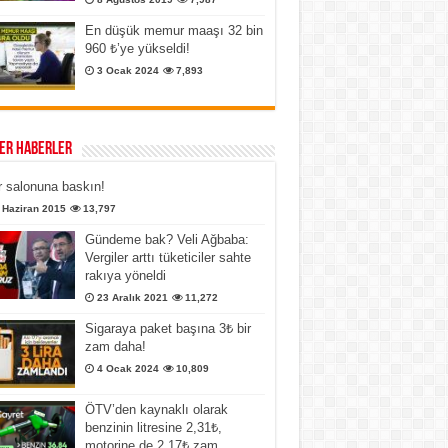
En düşük memur maaşı 32 bin
960 ₺’ye yükseldi!
3 Ocak 2024
7,893
er Haberler
 salonuna baskın!
 Haziran 2015
13,797
Gündeme bak? Veli Ağbaba:
Vergiler arttı tüketiciler sahte
rakıya yöneldi
23 Aralık 2021
11,272
Sigaraya paket başına 3₺ bir
zam daha!
4 Ocak 2024
10,809
ÖTV’den kaynaklı olarak
benzinin litresine 2,31₺,
motorine de 2,17₺ zam