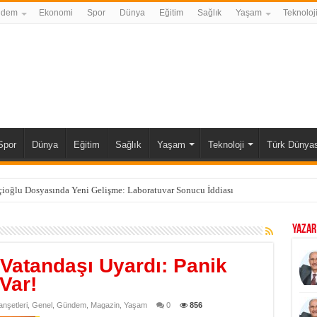
ndem
Ekonomi
Spor
Dünya
Eğitim
Sağlık
Yaşam
Teknoloj
Spor
Dünya
Eğitim
Sağlık
Yaşam
Teknoloji
Türk Dünyas
çioğlu Dosyasında Yeni Gelişme: Laboratuvar Sonucu İddiası
YAZAR
Vatandaşı Uyardı: Panik
Var!
nşetleri
,
Genel
,
Gündem
,
Magazin
,
Yaşam
0
856