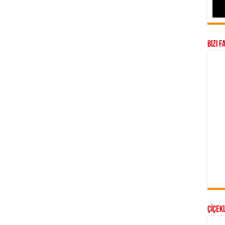
Bizi F
ÇİÇEKL