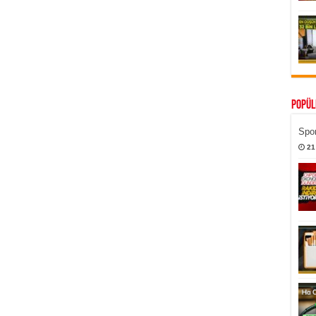
Popül
Spor
21