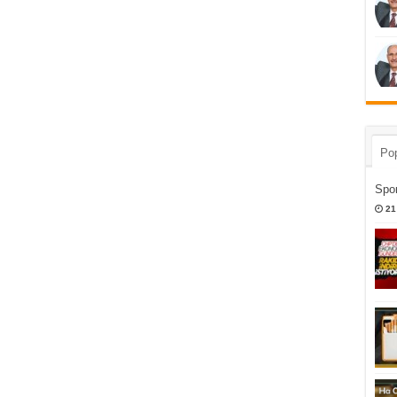
Pop
Spor
21