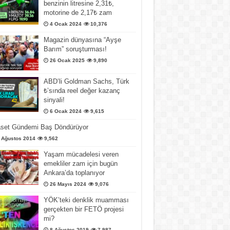
benzinin litresine 2,31₺,
motorine de 2,17₺ zam
4 Ocak 2024
10,376
Magazin dünyasına “Ayşe
Barım” soruşturması!
26 Ocak 2025
9,890
ABD’li Goldman Sachs, Türk
₺’sında reel değer kazanç
sinyali!
6 Ocak 2024
9,615
aset Gündemi Baş Döndürüyor
 Ağustos 2014
9,562
Yaşam mücadelesi veren
emekliler zam için bugün
Ankara’da toplanıyor
26 Mayıs 2024
9,076
YÖK’teki denklik muamması
gerçekten bir FETÖ projesi
mi?
8 Ağustos 2019
7,987