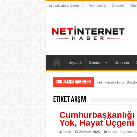
Ana Sayfa
Siyaset
Gü
07 AĞU 2026, CUMA
Siyaset
Gündem
Ekonomi
Son Dakika Haberleri
Tutuklanan Erdal Beşik
Etiket Arşivi
Cumhurbaşkanlığı 
Yok, Hayat Üçgeni 
Editör
28 Ekim 2025
Asayiş
,
Bugünün Ma