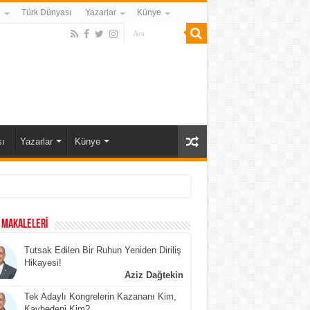
i
Türk Dünyası
Yazarlar
Künye
ı
Yazarlar
Künye
 MAKALELERİ
Tutsak Edilen Bir Ruhun Yeniden Diriliş
Hikayesi!
Aziz Dağtekin
Tek Adaylı Kongrelerin Kazananı Kim,
Kaybedeni Kim?