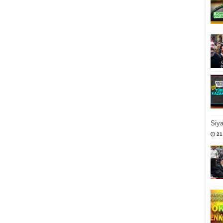
Siy
21