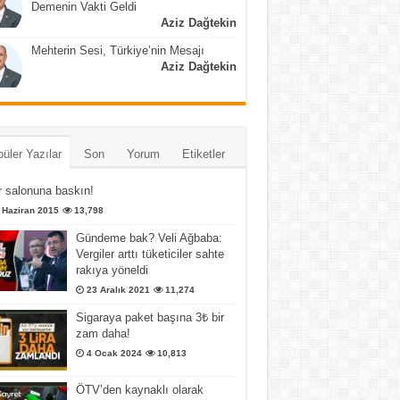
Demenin Vakti Geldi
Aziz Dağtekin
Mehterin Sesi, Türkiye’nin Mesajı
Aziz Dağtekin
üler Yazılar
Son
Yorum
Etiketler
 salonuna baskın!
 Haziran 2015
13,798
Gündeme bak? Veli Ağbaba:
Vergiler arttı tüketiciler sahte
rakıya yöneldi
23 Aralık 2021
11,274
Sigaraya paket başına 3₺ bir
zam daha!
4 Ocak 2024
10,813
ÖTV’den kaynaklı olarak