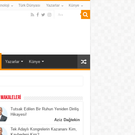
noloji
Türk Dünyası
Yazarlar
Künye
Yazarlar
Künye
 MAKALELERİ
Tutsak Edilen Bir Ruhun Yeniden Diriliş
Hikayesi!
Aziz Dağtekin
Tek Adaylı Kongrelerin Kazananı Kim,
Kaybedeni Kim?