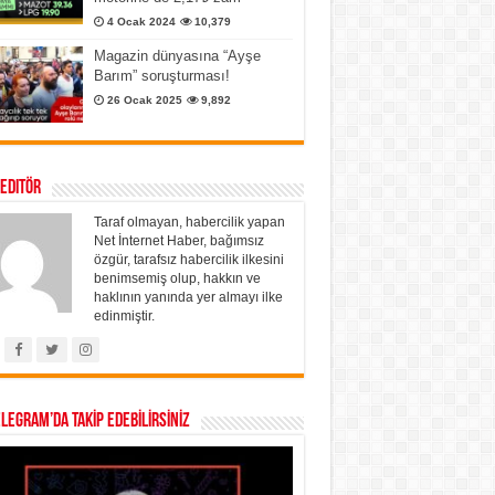
4 Ocak 2024
10,379
Magazin dünyasına “Ayşe
Barım” soruşturması!
26 Ocak 2025
9,892
 Editör
Taraf olmayan, habercilik yapan
Net İnternet Haber, bağımsız
özgür, tarafsız habercilik ilkesini
benimsemiş olup, hakkın ve
haklının yanında yer almayı ilke
edinmiştir.
ELEGRAM’DA TAKİP EDEBİLİRSİNİZ