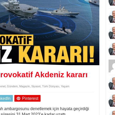
rovokatif Akdeniz kararı
enel
,
Gündem
,
Magazin
,
Siyaset
,
Türk Dünyası
,
Yaşam
nkedIn
Pinterest
lah ambargosunu denetlemek için hayata geçirdiği
 süresini 31 Mart 2023’e kadar uzattı.