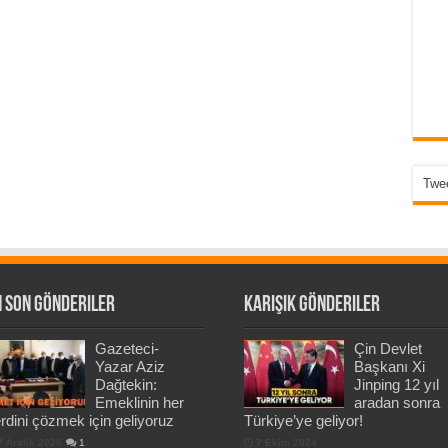
Twee
 Son Gönderiler
Karışık Gönderiler
Gazeteci-
Çin Devlet
Yazar Aziz
Başkanı Xi
Dağtekin:
Jinping 12 yıl
Emeklinin her
aradan sonra
rdini çözmek için geliyoruz
Türkiye’ye geliyor!
7 Aralık 2020
1
7 Ekim 2024