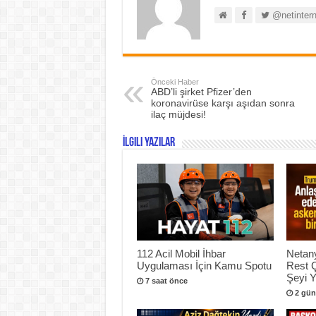
@netintern
Önceki Haber
ABD’li şirket Pfizer’den
koronavirüse karşı aşıdan sonra
ilaç müjdesi!
İlgili Yazılar
112 Acil Mobil İhbar
Netan
Uygulaması İçin Kamu Spotu
Rest 
Şeyi 
7 saat önce
2 gün