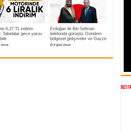
ne 6,37 TL indirim
Erdoğan ile Bin Selman
r: Tabelalar gece yarısı
telefonda görüştü: Gündem
ilir
bölgesel gelişmeler ve Gazze
 önce
4 gün önce
Bizi F