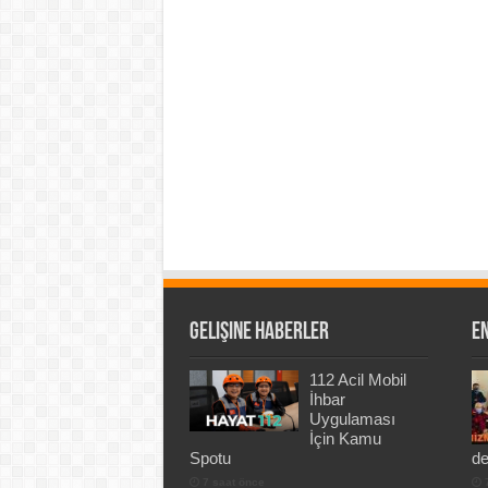
Gelişine Haberler
En
112 Acil Mobil
İhbar
Uygulaması
İçin Kamu
Spotu
de
7 saat önce