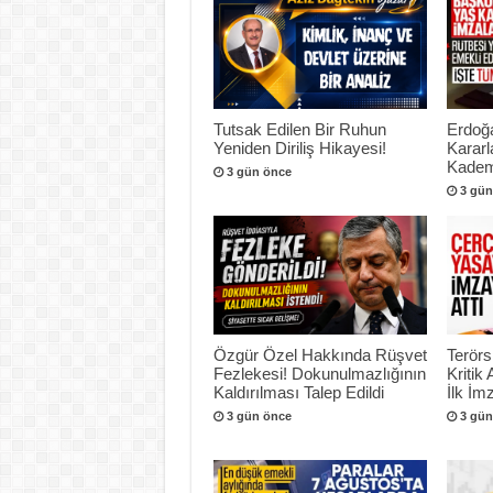
Tutsak Edilen Bir Ruhun
Erdoğ
Yeniden Diriliş Hikayesi!
Kararl
Kadem
3 gün önce
3 gün
Özgür Özel Hakkında Rüşvet
Terör
Fezlekesi! Dokunulmazlığının
Kritik
Kaldırılması Talep Edildi
İlk İmz
3 gün önce
3 gün