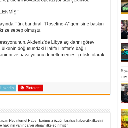
LENMİŞTİ
ayında Türk bandıralı “Roseline-A” gemisine baskın
krize sebep olmuştu.
perasyonunun, Akdeniz’de Libya açıklarını görev
n ülkenin doğusundaki Halife Hafter’e bağlı
 sınırını ve hava yolunu denetlememesi çelişki olarak
Siy
21
LinkedIn
Pinterest
apan Net İnternet Haber, bağımsız özgür, tarafsız habercilik ilkesini
 haklının yanında yer almayı ilke edinmiştir.