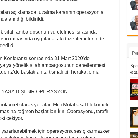
pılan açıklamada, uzatma kararının operasyonla
da alındığı bildirildi.
ik silah ambargosunun yürütülmesi sırasında
lerin imhasında uygulanacak düzenlemelerin de
dedildi.
Pop
in Konferansı sonrasında 31 Mart 2020’de
ibya’ya yönelik silah ambargosunun denetlenmesi
Spor
kdeniz’de başlatılan tartışmalı bir herakat olma
21
E YASA DIŞI BİR OPERASYON
ükümet olarak yer alan Milli Mutabakat Hükümeti
 olmasına rağmen başlatılan İrini Operasyonu, taraflı
ki çekiyor.
an yararlanabilmek için operasyona ses çıkarmazken
e tepkilerini koyarak operasyondan çekiliyor.