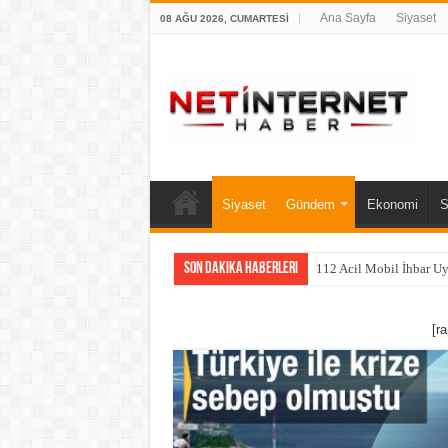
Ana Sayfa
Siyaset
08 AĞU 2026, CUMARTESI
Siyaset
Gündem
Ekonomi
S
Son Dakika Haberleri
112 Acil Mobil İhbar U
[r