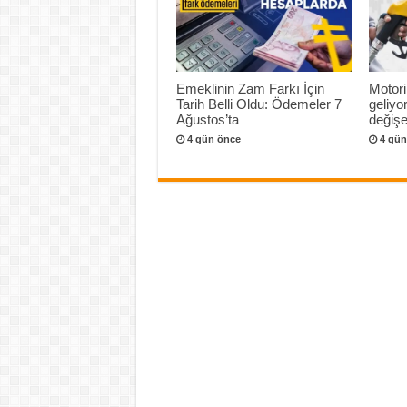
Emeklinin Zam Farkı İçin
Motori
Tarih Belli Oldu: Ödemeler 7
geliyo
Ağustos’ta
değişeb
4 gün önce
4 gün