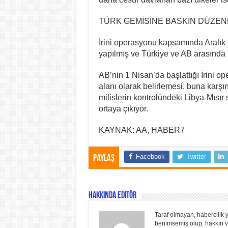
TÜRK GEMİSİNE BASKIN DÜZEN
İrini operasyonu kapsamında Aralık 
yapılmış ve Türkiye ve AB arasında 
AB’nin 1 Nisan’da başlattığı İrini o
alanı olarak belirlemesi, buna karşı
milislerin kontrolündeki Libya-Mısır
ortaya çıkıyor.
KAYNAK: AA, HABER7
Facebook
Twitter
Paylaş
Hakkında Editör
Taraf olmayan, habercilik y
benimsemiş olup, hakkın ve