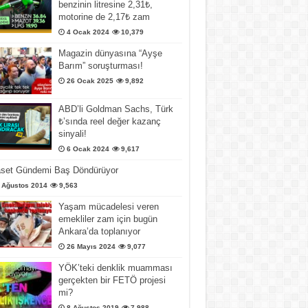
benzinin litresine 2,31₺,
motorine de 2,17₺ zam
4 Ocak 2024
10,379
Magazin dünyasına “Ayşe
Barım” soruşturması!
26 Ocak 2025
9,892
ABD’li Goldman Sachs, Türk
₺’sında reel değer kazanç
sinyali!
6 Ocak 2024
9,617
aset Gündemi Baş Döndürüyor
 Ağustos 2014
9,563
Yaşam mücadelesi veren
emekliler zam için bugün
Ankara’da toplanıyor
26 Mayıs 2024
9,077
YÖK’teki denklik muamması
gerçekten bir FETÖ projesi
mi?
8 Ağustos 2019
7,988