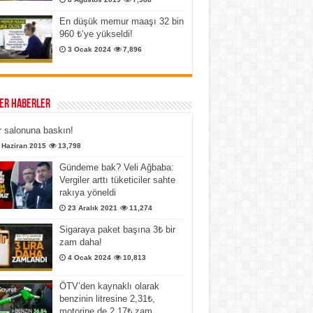
En düşük memur maaşı 32 bin
960 ₺’ye yükseldi!
3 Ocak 2024
7,896
er Haberler
 salonuna baskın!
 Haziran 2015
13,798
Gündeme bak? Veli Ağbaba:
Vergiler arttı tüketiciler sahte
rakıya yöneldi
23 Aralık 2021
11,274
Sigaraya paket başına 3₺ bir
zam daha!
4 Ocak 2024
10,813
ÖTV’den kaynaklı olarak
benzinin litresine 2,31₺,
motorine de 2,17₺ zam