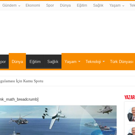
Gündem
Ekonomi
Spor
Dünya
Eğitim
Sağlık
Yaşam
Tek
por
Dünya
Eğitim
Sağlık
Yaşam
Teknoloji
Türk Dünyası
ygulaması İçin Kamu Spotu
YAZAR
ank_math_breadcrumb]