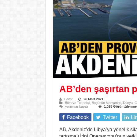
AB’den şaşırtan p
Editör
26 Mart 2021
Bilim ve Teknoloji
,
Bugünün Manşetleri
,
Dünya
,
G
AB’den
yorumlar kapalı
1,028 Görüntülenme
şaşırtan
provokatif
Facebook
Twitter
Li
Akdeniz
kararı
için
AB, Akdeniz’de Libya’ya yönelik si
tartışmalı İrini Operasyonu’nun yetki