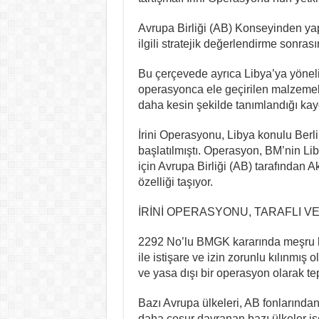
Avrupa Birliği (AB) Konseyinden ya
ilgili stratejik değerlendirme sonrasın
Bu çerçevede ayrıca Libya’ya yönel
operasyonca ele geçirilen malzeme
daha kesin şekilde tanımlandığı kay
İrini Operasyonu, Libya konulu Berl
başlatılmıştı. Operasyon, BM’nin L
için Avrupa Birliği (AB) tarafından A
özelliği taşıyor.
İRİNİ OPERASYONU, TARAFLI V
2292 No’lu BMGK kararında meşru h
ile istişare ve izin zorunlu kılınmış
ve yasa dışı bir operasyon olarak tep
Bazı Avrupa ülkeleri, AB fonlarınd
daha cesur davranan bazı ülkeler is