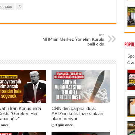
ethabe
İleri
MHP’nin Merkez Yönetim Kurulu
belli oldu
Popül
Spor
21
yahu İran Konusunda
CNN’den çarpıcı iddia:
Çekti: “Gereken Her
ABD’nin kritik füze stokları
Yapacağız”
alarm veriyor
 önce
3 gün önce