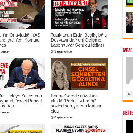
an’ın Onayladığı YAŞ
Tutuklanan Erdal Beşikçioğlu
arı: İşte Yeni Komuta
Dosyasında Yeni Gelişme:
esi
Laboratuvar Sonucu İddiası
Taraf
 önce
3 gün önce
süz Türkiye Yasasında
Bennu Gerede gözaltına
 Aşama! Devlet Bahçeli
alındı! “Portatif vibratör”
ayı Attı
sözleri soruşturma konusu
oldu
BİZİ T
 önce
4 gün önce