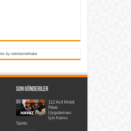
ts by netinternethabe
Son Gönderiler
112 Acil Mobil
İhbar
Uygulaması
İçin Kamu
Spotu
7 saat önce